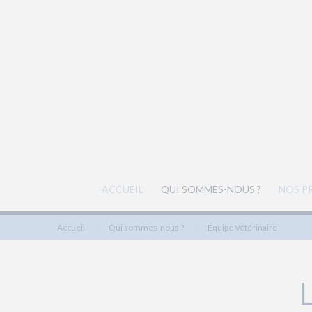
ACCUEIL
QUI SOMMES-NOUS ?
NOS P
Accueil
Qui sommes-nous ?
Équipe Vétérinaire