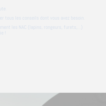
ute.
r tous les conseils dont vous avez besoin.
nt les NAC (lapins, rongeurs, furets,...)
e !