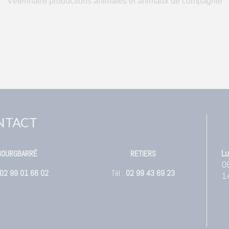
Vétérinaire productions animales et animaux de compagnie
NTACT
Lu
BOURGBARRÉ
RETIERS
0
02 99 01 66 02
Tél :
02 99 43 69 23
1