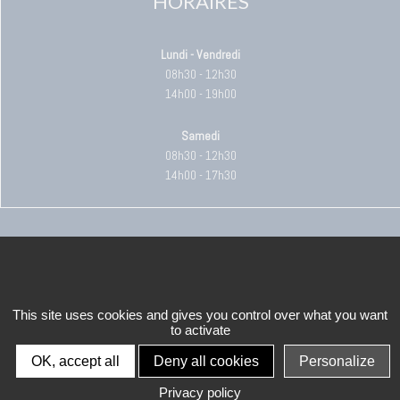
HORAIRES
Lundi - Vendredi
08h30 - 12h30
14h00 - 19h00
Samedi
08h30 - 12h30
14h00 - 17h30
+
−
This site uses cookies and gives you control over what you want
to activate
OK, accept all
Deny all cookies
Personalize
Privacy policy
Leaflet
| Map data ©
OpenStreetMap
contributors,
CC-BY-SA
, Imagery ©
Mapbox