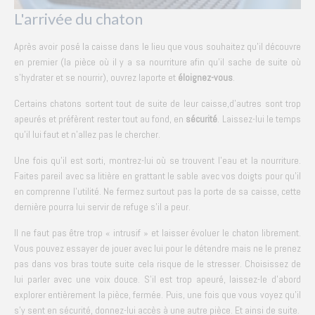
L'arrivée du chaton
Après avoir posé la caisse dans le lieu que vous souhaitez qu’il découvre
en premier (la pièce où il y a sa nourriture afin qu’il sache de suite où
s’hydrater et se nourrir), ouvrez laporte et
éloignez-vous
.
Certains chatons sortent tout de suite de leur caisse,d’autres sont trop
apeurés et préfèrent rester tout au fond, en
sécurité
. Laissez-lui le temps
qu'il lui faut et n’allez pas le chercher.
Une fois qu'il est sorti, montrez-lui où se trouvent l’eau et la nourriture.
Faites pareil avec sa litière en grattant le sable avec vos doigts pour qu’il
en comprenne l’utilité. Ne fermez surtout pas la porte de sa caisse, cette
dernière pourra lui servir de refuge s’il a peur.
Il ne faut pas être trop « intrusif » et laisser évoluer le chaton librement.
Vous pouvez essayer de jouer avec lui pour le détendre mais ne le prenez
pas dans vos bras toute suite cela risque de le stresser. Choisissez de
lui parler avec une voix douce. S'il est trop apeuré, laissez-le d’abord
explorer entièrement la pièce, fermée. Puis, une fois que vous voyez qu’il
s’y sent en sécurité, donnez-lui accès à une autre pièce. Et ainsi de suite.