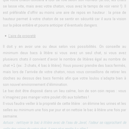
se lasse vite, mais avec votre chaton, vous avez le temps de voir venir !). Il
est préférable d'offrir au moins une aire de repos en hauteur : la prise de
hauteur permet à votre chaton de se sentir en sécurité car il aura la vision
sur la pièce entière et pourra anticiper d'éventuels dangers.
•
L'aire de propreté
Il doit y en avoir une ou deux selon vos possibilités. On conseille au
minimum deux bacs à litière si vous avez un seul chat, si vous avez
plusieurs chats il convient d'avoir le nombre de litières égal au nombre de
chat +1 (ex : 3 chats, 4 bac à litière). Vous pouvez prendre des bacs fermés,
mais lors de l'arrivée de votre chaton, nous vous conseillons de retirer les
cloches au dessus des bacs fermés afin que votre loulou s'adapte bien à
son nouvel environnement d'élimination.
Le bac doit être disposé dans un lieu calme, loin de son coin repas : vous
n'imaginez pas manger votre poulet rôti aux toilettes !
Il vous faudra veiller à la propreté de cette litière : on élimine les urines et les
selles au minimum une fois par jour et on nettoie le bac à litière une fois par
semaine.
Astuce : nettoyer le bac à litière avec de l'eau de Javel, l'odeur se rapprochant de
celle des urines de votre chat, il sera plus enclin à y aller !