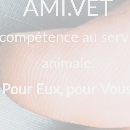
AMI.VET
 compétence au servi
animale.
Pour Eux, pour Vous