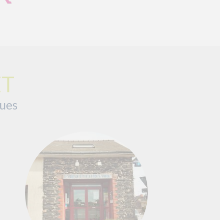
ET
ques