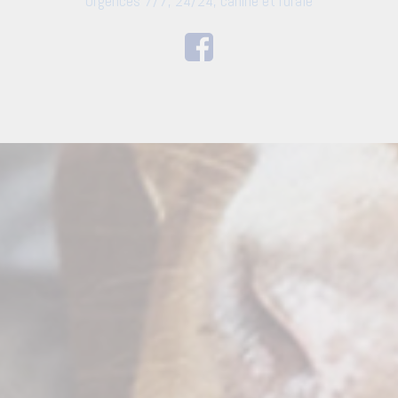
Urgences 7/7, 24/24, canine et rurale