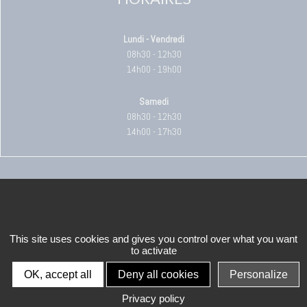
Lundi - Vendredi
08h30 - 12h30
14h00 - 19h00
Samedi
08h30 - 12h30
14h00 - 17h30
+
−
This site uses cookies and gives you control over what you want
to activate
OK, accept all
Deny all cookies
Personalize
Privacy policy
Leaflet
| Map data ©
OpenStreetMap
contributors,
CC-BY-SA
, Imagery ©
Mapbox