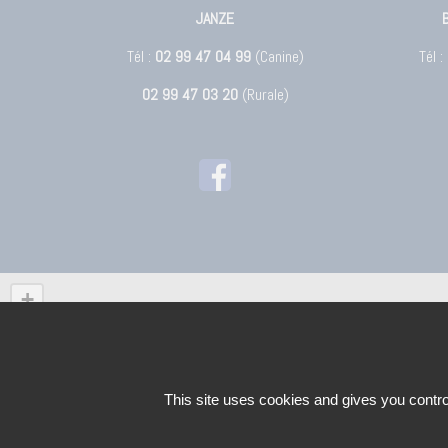
JANZE
Tél :
02 99 47 04 99
(Canine)
Tél :
02 99 47 03 20
(Rurale)
+
−
This site uses cookies and gives you contro