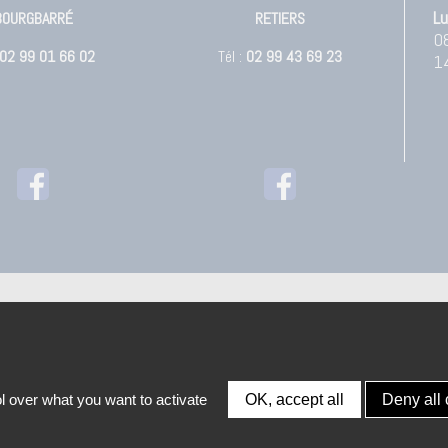
Lu
BOURGBARRÉ
RETIERS
0
02 99 01 66 02
Tél :
02 99 43 69 23
1
l over what you want to activate
OK, accept all
Deny all 