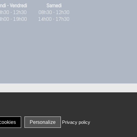
ndi - Vendredi
Samedi
8h30 - 12h30
08h30 - 12h30
4h00 - 19h00
14h00 - 17h30
cookies
Personalize
Privacy policy
Leaflet
| Map data ©
OpenStreetMap
contributors,
CC-BY-SA
, Imagery ©
Mapbox