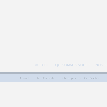
ACCUEIL
QUI SOMMES-NOUS ?
NOS P
Accueil
Nos Conseils
Chirurgies
Généralités