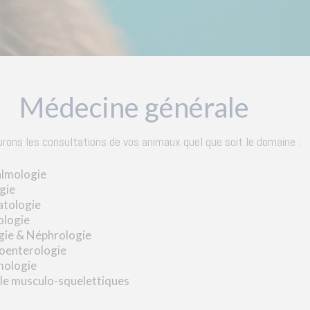
Médecine générale
rons les consultations de vos animaux quel que soit le domaine :
lmologie
gie
tologie
ologie
gie & Néphrologie
oenterologie
ologie
le musculo-squelettiques