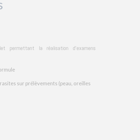
s
let permettant la réalisation d'examens
formule
asites sur prélèvements (peau, oreilles