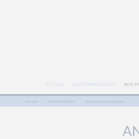
ACCUEIL
QUI SOMMES-NOUS ?
NOS P
Accueil
Nos Prestations
Animaux de compagnie
A