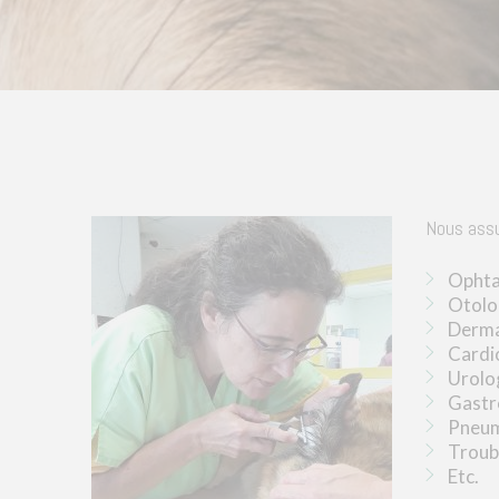
Nous assu
Ophta
Otolo
Derma
Cardi
Urolo
Gastr
Pneum
Troub
Etc.